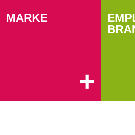
MARKE
EMP
BRA
+