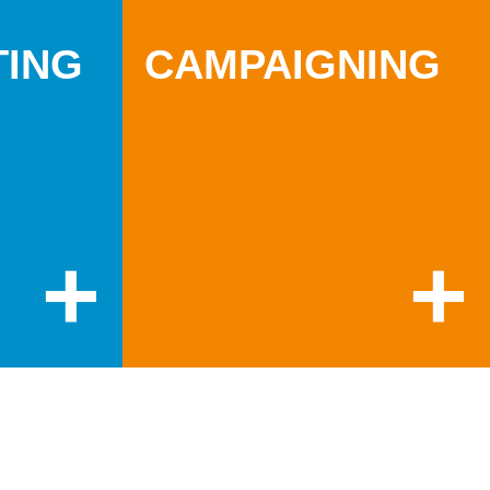
TING
CAMPAIGNING
+
+