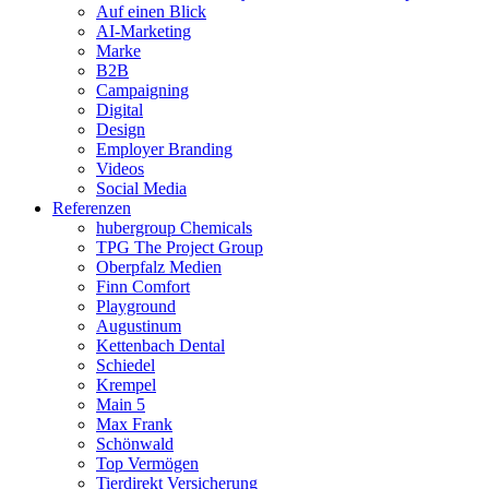
Auf einen Blick
AI-Marketing
Marke
B2B
Campaigning
Digital
Design
Employer Branding
Videos
Social Media
Referenzen
hubergroup Chemicals
TPG The Project Group
Oberpfalz Medien
Finn Comfort
Playground
Augustinum
Kettenbach Dental
Schiedel
Krempel
Main 5
Max Frank
Schönwald
Top Vermögen
Tierdirekt Versicherung