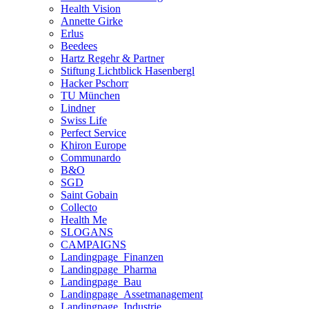
Health Vision
Annette Girke
Erlus
Beedees
Hartz Regehr & Partner
Stiftung Lichtblick Hasenbergl
Hacker Pschorr
TU München
Lindner
Swiss Life
Perfect Service
Khiron Europe
Communardo
B&O
SGD
Saint Gobain
Collecto
Health Me
SLOGANS
CAMPAIGNS
Landingpage_Finanzen
Landingpage_Pharma
Landingpage_Bau
Landingpage_Assetmanagement
Landingpage_Industrie