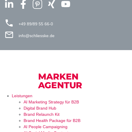
+49 89/89 55 66-0
info@schliesske.de
Leistungen
AI Marketing Strategy für B2B
Digital Brand Hub
Brand Relaunch Kit
Brand Health Package für B2B
AI People Campaigning