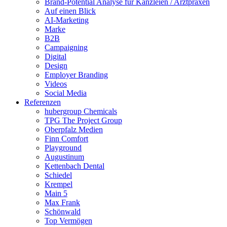
Brand-Potential Analyse für Kanzleien / Arztpraxen
Auf einen Blick
AI-Marketing
Marke
B2B
Campaigning
Digital
Design
Employer Branding
Videos
Social Media
Referenzen
hubergroup Chemicals
TPG The Project Group
Oberpfalz Medien
Finn Comfort
Playground
Augustinum
Kettenbach Dental
Schiedel
Krempel
Main 5
Max Frank
Schönwald
Top Vermögen