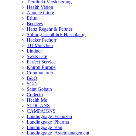
Tierdirekt Versicherung
Health Vision
Annette Girke
Erlus
Beedees
Hartz Regehr & Partner
Stiftung Lichtblick Hasenbergl
Hacker Pschorr
TU München
Lindner
Swiss Life
Perfect Service
Khiron Europe
Communardo
B&O
SGD
Saint Gobain
Collecto
Health Me
SLOGANS
CAMPAIGNS
Landingpage_Finanzen
Landingpage_Pharma
Landingpage_Bau
Landingpage_Assetmanagement