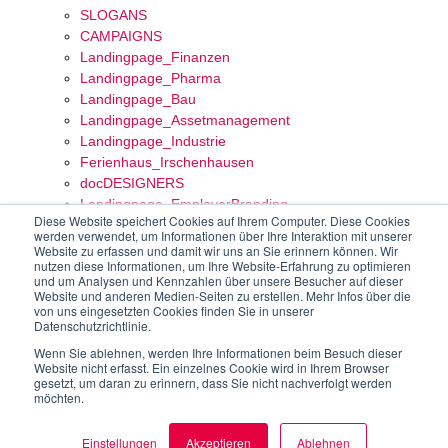
SLOGANS
CAMPAIGNS
Landingpage_Finanzen
Landingpage_Pharma
Landingpage_Bau
Landingpage_Assetmanagement
Landingpage_Industrie
Ferienhaus_Irschenhausen
docDESIGNERS
Landingpage_EmployerBranding
Diese Website speichert Cookies auf Ihrem Computer. Diese Cookies
Landingpage_IT
werden verwendet, um Informationen über Ihre Interaktion mit unserer
Landingpage_Soziales
Website zu erfassen und damit wir uns an Sie erinnern können. Wir
nutzen diese Informationen, um Ihre Website-Erfahrung zu optimieren
Landingpage_FoodBeverage
und um Analysen und Kennzahlen über unsere Besucher auf dieser
Landingpage_Einzelhandel
Website und anderen Medien-Seiten zu erstellen. Mehr Infos über die
Landingpage_Rüstung
von uns eingesetzten Cookies finden Sie in unserer
Datenschutzrichtlinie.
Agentur
Interview
Wenn Sie ablehnen, werden Ihre Informationen beim Besuch dieser
Website nicht erfasst. Ein einzelnes Cookie wird in Ihrem Browser
Wie wir arbeiten
gesetzt, um daran zu erinnern, dass Sie nicht nachverfolgt werden
Team
möchten.
Jobs
News
Einstellungen
Akzeptieren
Ablehnen