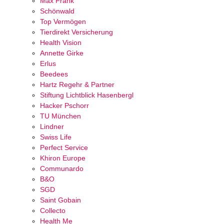
Max Frank
Schönwald
Top Vermögen
Tierdirekt Versicherung
Health Vision
Annette Girke
Erlus
Beedees
Hartz Regehr & Partner
Stiftung Lichtblick Hasenbergl
Hacker Pschorr
TU München
Lindner
Swiss Life
Perfect Service
Khiron Europe
Communardo
B&O
SGD
Saint Gobain
Collecto
Health Me