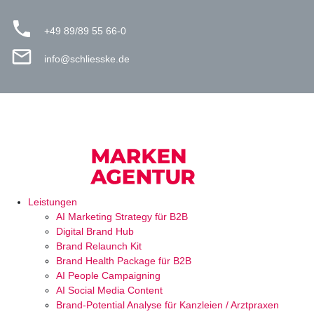
+49 89/89 55 66-0
info@schliesske.de
Leistungen
AI Marketing Strategy für B2B
Digital Brand Hub
Brand Relaunch Kit
Brand Health Package für B2B
AI People Campaigning
AI Social Media Content
Brand-Potential Analyse für Kanzleien / Arztpraxen