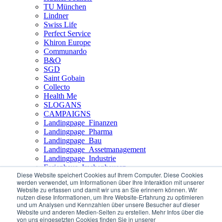
TU München
Lindner
Swiss Life
Perfect Service
Khiron Europe
Communardo
B&O
SGD
Saint Gobain
Collecto
Health Me
SLOGANS
CAMPAIGNS
Landingpage_Finanzen
Landingpage_Pharma
Landingpage_Bau
Landingpage_Assetmanagement
Landingpage_Industrie
Ferienhaus_Irschenhausen
Diese Website speichert Cookies auf Ihrem Computer. Diese Cookies
docDESIGNERS
werden verwendet, um Informationen über Ihre Interaktion mit unserer
Landingpage_EmployerBranding
Website zu erfassen und damit wir uns an Sie erinnern können. Wir
Landingpage_IT
nutzen diese Informationen, um Ihre Website-Erfahrung zu optimieren
Landingpage_Soziales
und um Analysen und Kennzahlen über unsere Besucher auf dieser
Website und anderen Medien-Seiten zu erstellen. Mehr Infos über die
Landingpage_FoodBeverage
von uns eingesetzten Cookies finden Sie in unserer
Landingpage_Einzelhandel