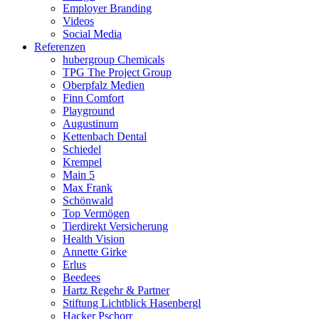
Employer Branding
Videos
Social Media
Referenzen
hubergroup Chemicals
TPG The Project Group
Oberpfalz Medien
Finn Comfort
Playground
Augustinum
Kettenbach Dental
Schiedel
Krempel
Main 5
Max Frank
Schönwald
Top Vermögen
Tierdirekt Versicherung
Health Vision
Annette Girke
Erlus
Beedees
Hartz Regehr & Partner
Stiftung Lichtblick Hasenbergl
Hacker Pschorr